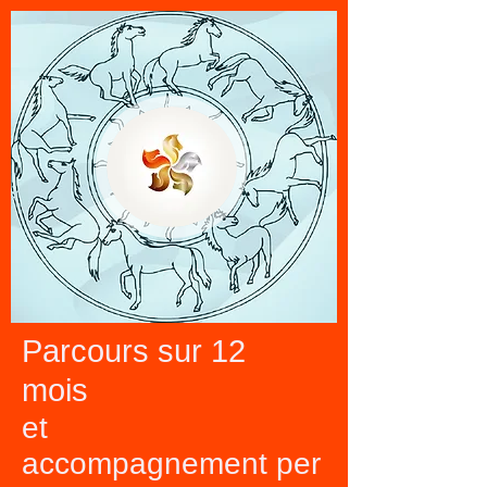
Parcours sur 12
mois
et
accompagnement
per