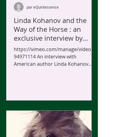
par eQuintessence
Linda Kohanov and the
Way of the Horse : an
exclusive interview by
Sylvain Gillier
https://vimeo.com/manage/videos/1
94971114 An interview with
American author Linda Kohanov
about the French translation of her
book "La...