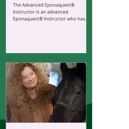
POH and Master Herder.
The Advanced Eponaquest®
Instructor is an advanced
Eponaquest® Instructor who has
completed over 160 additional
hours of co-facilitation...