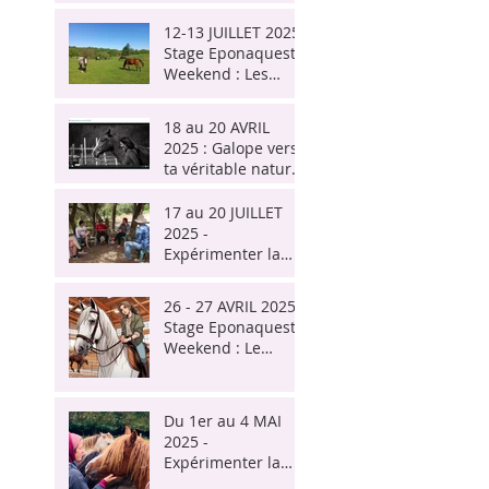
MONTELIMAR en
our)
Ardèche
12-13 JUILLET 2025-
Stage Eponaquest
Weekend : Les
messages des
émotions et le
18 au 20 AVRIL
cheval - En
2025 : Galope vers
Limousin, près de
ta véritable nature
Brives (Pompadour)
( suite ) - Cheval et
I.F.S. sur 3 jours
17 au 20 JUILLET
près de Aix-en-
2025 -
Provence
Expérimenter la
psychologie IFS* et
l'approche
26 - 27 AVRIL 2025 -
Polyvagale avec le
Stage Eponaquest
cheval - Proche
Weekend : Le
BORDEAUX
cheval et le
message des
émotions - proche
Du 1er au 4 MAI
MONTPELLIER -
2025 -
INSCRIPTIONS
Expérimenter la
CLOSES
psychologie IFS*