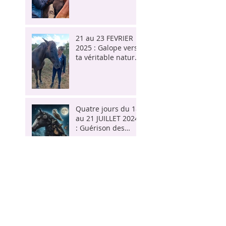
avec le cheval -
Proche POITIERS
21 au 23 FEVRIER
2025 : Galope vers
ta véritable nature
! Cheval et I.F.S. sur
3 jours près de Aix-
en-Provence
Quatre jours du 18
au 21 JUILLET 2024
: Guérison des
traumas par le
cheval selon
l'approche IFS avec
27 -28 JUILLET 2024
Claire MORIN et
: Médecine du
Sylvain GILLIER
cheval et
Transitions de vie :
Stage chez
Chemins de
Traverse à