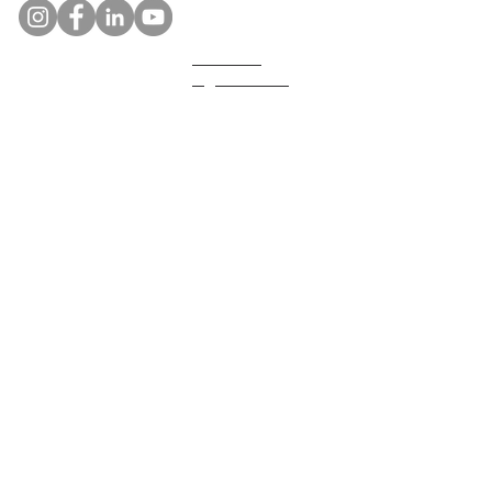
Mentions
légales RGPD
Qui sommes nous ?
Charte éthique
eQuintessence
Nous
téléphoner:
T:
06 51 83 06
22
(répondeur ou
SMS
)
Notre adresse:
43, rue Ch. de Gaulle
78730 St Arnoult