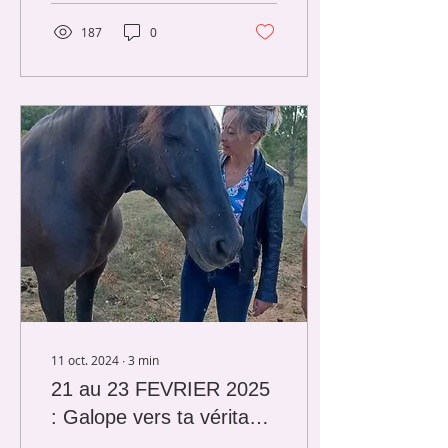
puissante
187
0
11 oct. 2024
∙
3
min
21 au 23 FEVRIER 2025
: Galope vers ta véritable
nature ! Cheval et I.F.S.