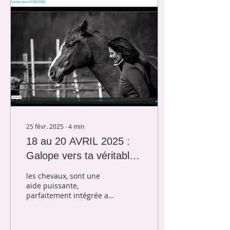
25 févr. 2025
∙
4
min
18 au 20 AVRIL 2025 :
Galope vers ta véritable
nature ( suite ) - Cheval
les chevaux, sont une
et I.F.S. sur 3 jours près
aide puissante,
parfaitement intégrée au
de Aix-en-Provence
modèle de
psychothérapie IFS. les
chevaux, sont une aide