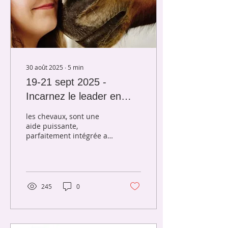
30 août 2025
∙
5
min
19-21 sept 2025 -
Incarnez le leader en
vous avec les chevaux -
les chevaux, sont une
Stage 3 jours près de
aide puissante,
parfaitement intégrée au
Aix-en-Provence-
modèle de
psychothérapie IFS. les
chevaux, sont une aide
puissante
245
0