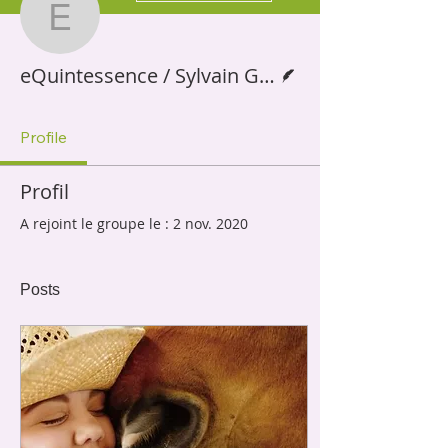
eQuintessence / Sylvain 
Écrivain
eQuintessence / Sylvain Gillier
Profile
Profil
A rejoint le groupe le : 2 nov. 2020
Posts