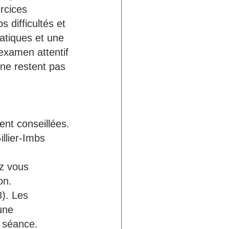
rcices 
 difficultés et 
atiques et une 
xamen attentif 
ne restent pas 
nt conseillées.
llier-Imbs 
z vous 
on.
). Les 
une 
r séance.