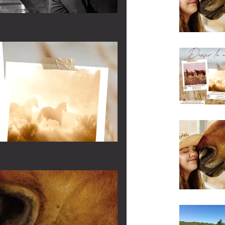
rès de Aix-en-
 - stage de médiation
kend des 4 et 5