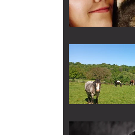
24-26 octobre
Relationnelle
jours près 
Ardèche
12-13 JUILLE
Eponaquest We