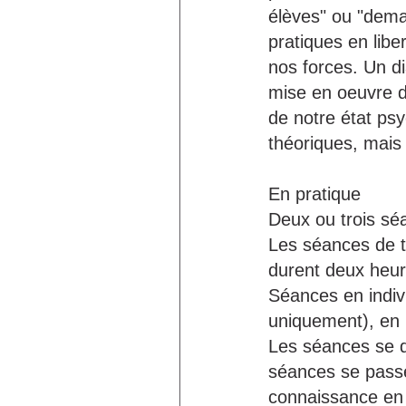
élèves" ou "dema
pratiques en libe
nos forces. Un d
mise en oeuvre d
de notre état ps
théoriques, mais 
En pratique
Deux ou trois sé
Les séances de th
durent deux heur
Séances en indiv
uniquement), en 
Les séances se d
séances se passe
connaissance en é