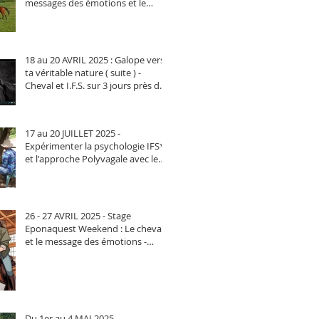
messages des émotions et le
cheval - En Limousin, près de
Brives (Pompadour)
18 au 20 AVRIL 2025 : Galope vers
ta véritable nature ( suite ) -
Cheval et I.F.S. sur 3 jours près de
Aix-en-Provence
17 au 20 JUILLET 2025 -
Expérimenter la psychologie IFS*
et l'approche Polyvagale avec le
cheval - Proche BORDEAUX
26 - 27 AVRIL 2025 - Stage
Eponaquest Weekend : Le cheval
et le message des émotions -
proche MONTPELLIER -
INSCRIPTIONS CLOSES
Du 1er au 4 MAI 2025 -