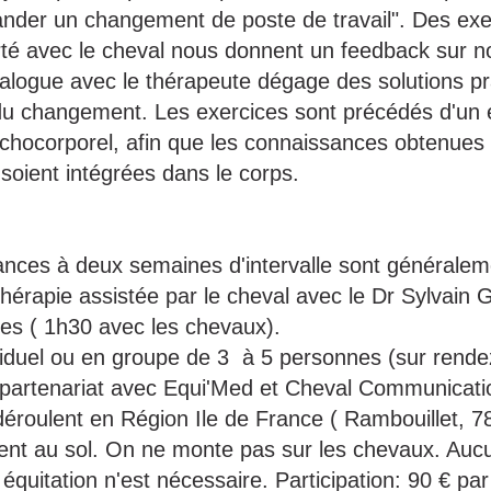
nder un changement de poste de travail". Des exe
rté avec le cheval nous donnent un feedback sur nos
ialogue avec le thérapeute dégage des solutions pr
u changement. Les exercices sont précédés d'un e
ychocorporel, afin que les connaissances obtenues 
soient intégrées dans le corps.
ances à deux semaines d'intervalle sont généraleme
érapie assistée par le cheval avec le Dr Sylvain Gi
es ( 1h30 avec les chevaux).
iduel ou en groupe de 3  à 5 personnes (sur rende
partenariat avec Equi'Med et Cheval Communicati
éroulent en Région Ile de France ( Rambouillet, 78
nt au sol. On ne monte pas sur les chevaux. Auc
quitation n'est nécessaire. Participation: 90 € pa