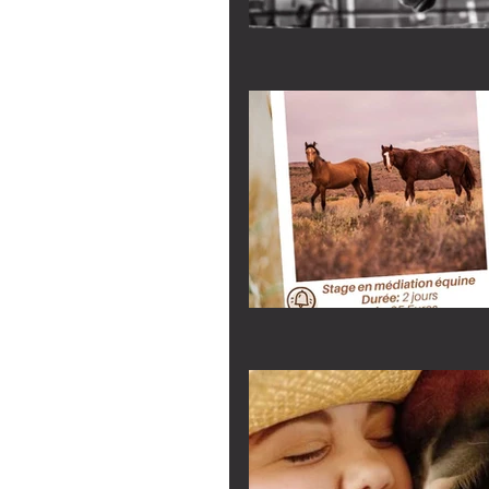
1er au 3 MAI 2026 : Cheval et I.F.S.
sur 3 jours p
Provence
danser la vie
équine - wee
octobre 2025