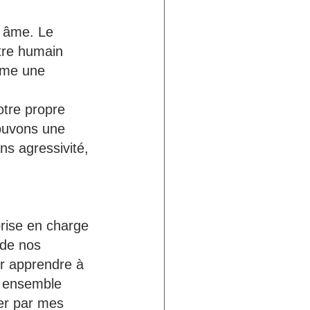
e âme. Le 
tre humain 
mme une 
 
tre propre 
rouvons une 
s agressivité, 
rise en charge 
 de nos 
ur apprendre à 
t ensemble 
ter par mes 